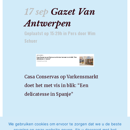
17 sep
Gazet Van
Antwerpen
Geplaatst op 15:29h
in
Pers
door
Wim
Schuer
Casa Conservas op Varkensmarkt
doet het met vis in blik: “Een
delicatesse in Spanje”
We gebruiken cookies om ervoor te zorgen dat we u de beste
ervaring op onze website geven. Als u doorgaat met het