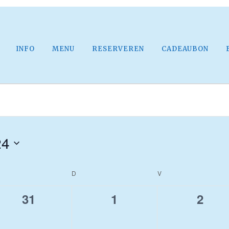
INFO
MENU
RESERVEREN
CADEAUBON
24
OENSDAG
D
DONDERDAG
V
VRIJDAG
0
0
0
31
1
2
events,
events,
event