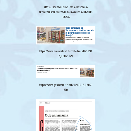
https://atv.be/nieuws/casa-conservas-
antwerpenaren-warm-maken-voor-vis-uit-blik-
125574
https://www.nieuwsblad.be/cnt/dmf2021091
7_95021379
https://www.gva.be/cnt/dmf20210917_95021
379