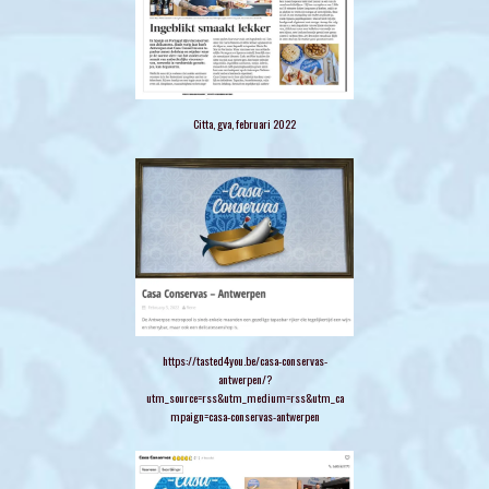
Citta, gva, februari 2022
https://tasted4you.be/casa-conservas-
antwerpen/?
utm_source=rss&utm_medium=rss&utm_ca
mpaign=casa-conservas-antwerpen