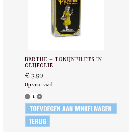
BERTHE – TONIJNFILETS IN
OLIJFOLIE
€
3,90
Op voorraad
Berthe
-
TOEVOEGEN AAN WINKELWAGEN
tonijnfilets
TERUG
in