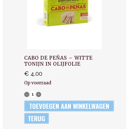
CABO DE PEÑAS – WITTE
TONIJN IN OLIJFOLIE
€
4,00
Op voorraad
Cabo
De
TOEVOEGEN AAN WINKELWAGEN
Peñas
TERUG
-