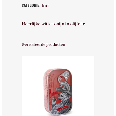
CATEGORIE:
Tonijn
Witte
tonijn
Heerlijke witte tonijn in olijfolie.
in
olijfolie
quantity
Gerelateerde producten