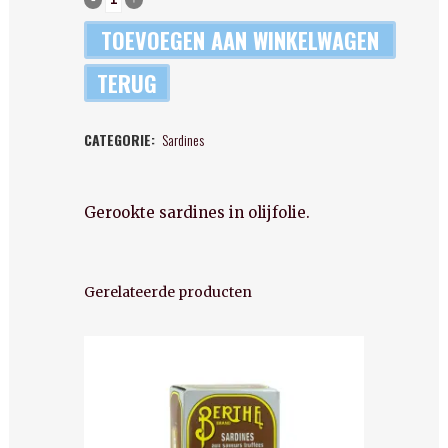
-
TOEVOEGEN AAN WINKELWAGEN
Gerookte
TERUG
sardines
CATEGORIE:
Sardines
in
olijfolie
Gerookte sardines in olijfolie.
quantity
Gerelateerde producten