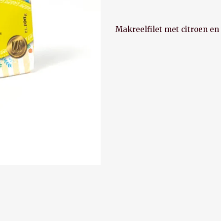
Makreelfilet
met
Makreelfilet met citroen en t
citroen
en
tijm
quantity