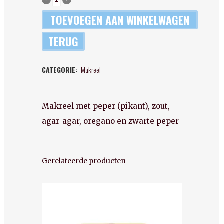
-
TOEVOEGEN AAN WINKELWAGEN
Makreel
TERUG
met
CATEGORIE:
Makreel
habanero
peper
Makreel met peper (pikant), zout,
quantity
agar-agar, oregano en zwarte peper
Gerelateerde producten