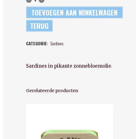
de
TOEVOEGEN AAN WINKELWAGEN
peñas
TERUG
-
CATEGORIE:
Sardines
Sardines
in
Sardines in pikante zonnebloemolie.
pikante
olijfolie
quantity
Gerelateerde producten