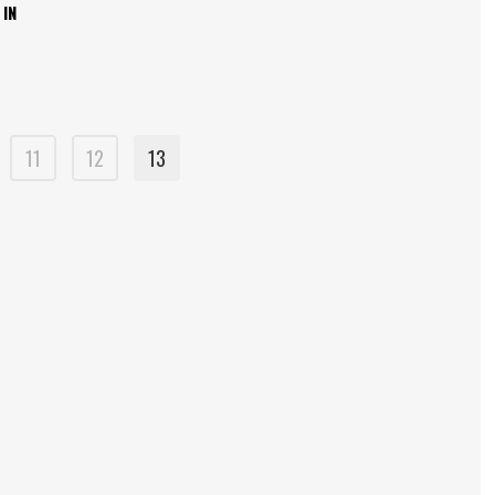
 IN
11
12
13