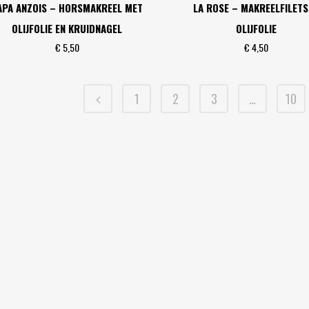
APA ANZOIS – HORSMAKREEL MET
LA ROSE – MAKREELFILETS
OLIJFOLIE EN KRUIDNAGEL
OLIJFOLIE
€
5,50
€
4,50
1
2
3
…
10