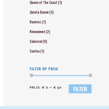
Queen of The Coast
(1)
Quinta Danaé
(3)
Ramirez
(7)
Renommeé
(2)
Saboreal
(9)
Santos
(1)
FILTER OP PRIJS
Min.
Max.
FILTER
PRIJS:
€ 0
—
€ 50
prijs
prijs