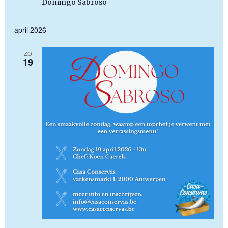
Domingo Sabroso
april 2026
ZO
19