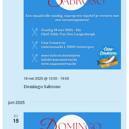
18 mei 2025 @ 13:00
-
19:00
Domingo Sabroso
juni 2025
ZO
15