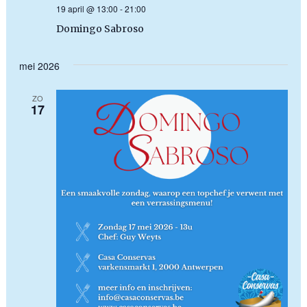
19 april @ 13:00
-
21:00
Domingo Sabroso
mei 2026
ZO
17