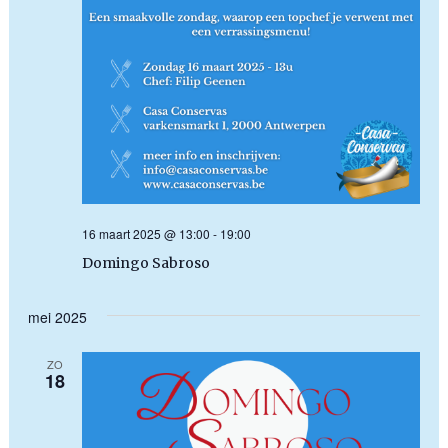
16 maart 2025 @ 13:00
-
19:00
Domingo Sabroso
mei 2025
ZO
18