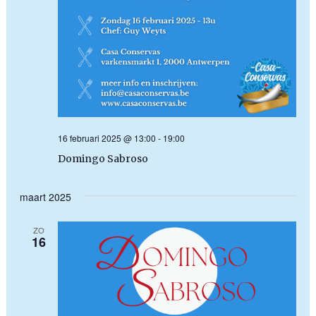
16 februari 2025 @ 13:00
-
19:00
Domingo Sabroso
maart 2025
ZO
16