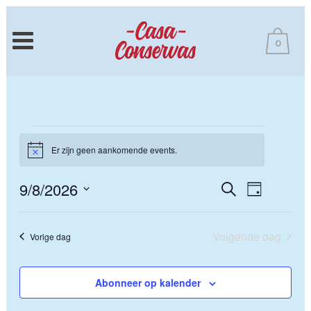
0
Events
Er zijn geen aankomende events.
for
Notice
9
9/8/2026
Events
EVEN
Zoeken
augustus
Dag
Selecteer
WEER
Search
2026
een
NAVIG
Volgende dag
Vorige dag
and
datum.
Views
Abonneer op kalender
Navigati