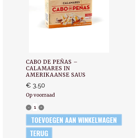
CABO DE PEÑAS –
CALAMARES IN
AMERIKAANSE SAUS
€
3,50
Op voorraad
Cabo
De
TOEVOEGEN AAN WINKELWAGEN
Peñas
TERUG