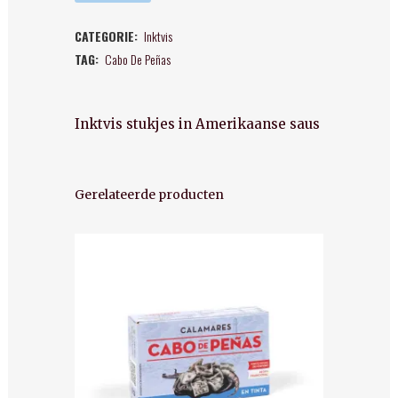
-
CATEGORIE:
Inktvis
Calamares
TAG:
Cabo De Peñas
in
Amerikaanse
Inktvis stukjes in Amerikaanse saus
saus
quantity
Gerelateerde producten