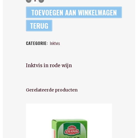
De
TOEVOEGEN AAN WINKELWAGEN
Peñas
TERUG
-
CATEGORIE:
Inktvis
Calamares
tinto
Inktvis in rode wijn
quantity
Gerelateerde producten