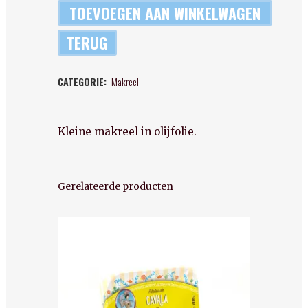
-
TOEVOEGEN AAN WINKELWAGEN
Kleine
TERUG
makreel
CATEGORIE:
Makreel
quantity
Kleine makreel in olijfolie.
Gerelateerde producten